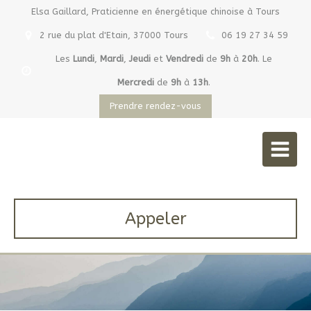
Elsa Gaillard, Praticienne en énergétique chinoise à Tours
2 rue du plat d'Etain, 37000 Tours
06 19 27 34 59
Les
Lundi
,
Mardi
,
Jeudi
et
Vendredi
de
9h
à
20h
.
Le
Mercredi
de
9h
à
13h
.
Prendre rendez-vous
Elsa Gaillard
Praticienne en énergétique chinoise à Tours
Appeler