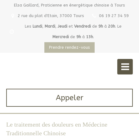
Elsa Gaillard, Praticienne en énergétique chinoise à Tours
2 rue du plat d'Etain, 37000 Tours
06 19 27 34 59
Les
Lundi
,
Mardi
,
Jeudi
et
Vendredi
de
9h
à
20h
.
Le
Mercredi
de
9h
à
13h
.
Prendre rendez-vous
Elsa Gaillard
Praticienne en énergétique chinoise à Tours
Appeler
Le traitement des douleurs en Médecine
Traditionnelle Chinoise