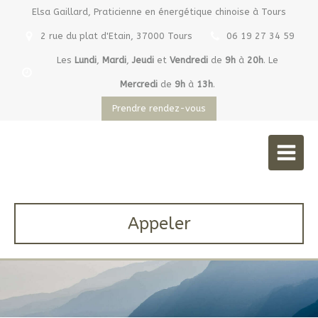
Elsa Gaillard, Praticienne en énergétique chinoise à Tours
2 rue du plat d'Etain, 37000 Tours
06 19 27 34 59
Les
Lundi
,
Mardi
,
Jeudi
et
Vendredi
de
9h
à
20h
.
Le
Mercredi
de
9h
à
13h
.
Prendre rendez-vous
Elsa Gaillard
Praticienne en énergétique chinoise à Tours
Appeler