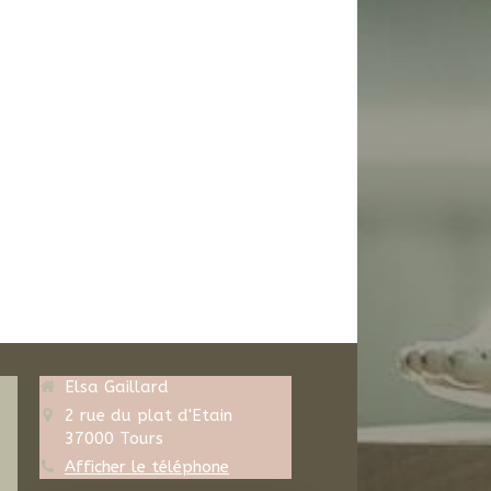
Elsa Gaillard
2 rue du plat d'Etain
37000
Tours
Afficher le téléphone