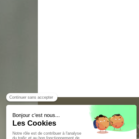
Elsa Gaillard
Elsa Gaillard est praticienne en éner
diététique chinoise, auriculothérapie,
à la contacter pour tout renseignem