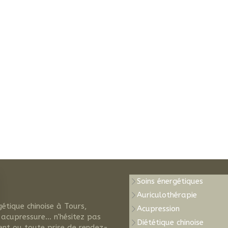
Soins énergétiques
Auriculothérapie
gétique chinoise à Tours,
Acupression
 acupressure... n'hésitez pas
Diététique chinoise
ent ou toute prise de rendez-