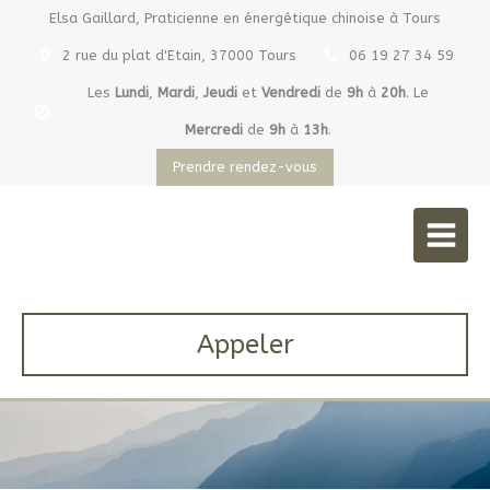
Elsa Gaillard, Praticienne en énergétique chinoise à Tours
2 rue du plat d'Etain, 37000 Tours
06 19 27 34 59
Les
Lundi
,
Mardi
,
Jeudi
et
Vendredi
de
9h
à
20h
.
Le
Mercredi
de
9h
à
13h
.
Prendre rendez-vous
Elsa Gaillard
Praticienne en énergétique chinoise à Tours
Appeler