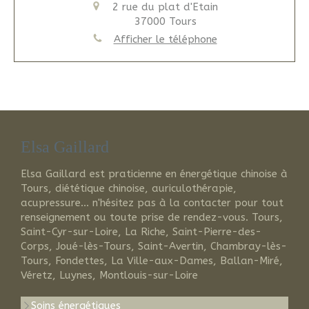
2 rue du plat d'Etain
37000
Tours
Afficher le téléphone
Elsa Gaillard
Elsa Gaillard est praticienne en énergétique chinoise à
Tours, diététique chinoise, auriculothérapie,
acupressure... n'hésitez pas à la contacter pour tout
renseignement ou toute prise de rendez-vous. Tours,
Saint-Cyr-sur-Loire, La Riche, Saint-Pierre-des-
Corps, Joué-lès-Tours, Saint-Avertin, Chambray-lès-
Tours, Fondettes, La Ville-aux-Dames, Ballan-Miré,
Véretz, Luynes, Montlouis-sur-Loire
Soins énergétiques